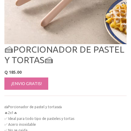
🍰PORCIONADOR DE PASTEL
Y TORTAS🍰
Q
185.00
¡ENVIO GRATIS!
🍰Porcionador de pastel y tortas🍰
🔥2x1🔥
✅ Ideal para todo tipo de pasteles y tortas
✅ Acero inoxidable
✅ No se oxida,