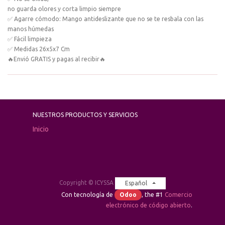
no guarda olores y corta limpio siempre
✅ Agarre cómodo: Mango antideslizante que no se te resbala con las
manos húmedas
✅ Fácil limpieza
✅ Medidas 26x5x7 Cm
🔥Envió GRATIS y pagas al recibir🔥
NUESTROS PRODUCTOS Y SERVICIOS
Inicio
Copyright ©
ICYSSA
Español
Con tecnología de
Odoo
, the #1
Comercio
electrónico de código abierto
.