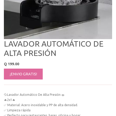
LAVADOR AUTOMÁTICO DE
ALTA PRESIÓN
Q
199.00
¡ENVIO GRATIS!
💦Lavador Automático De Alta Presión 🧽
🔥2x1🔥
✅ Material: Acero inoxidable y PP de alta densidad.
✅ Limpieza rápida
✅ Perfecto para restaurantes, bares, oficina u hogar.