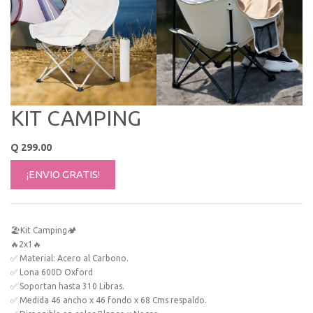
KIT CAMPING
Q
299.00
¡ENVIO GRATIS!
🏖Kit Camping🏕
🔥2x1🔥
✅ Material: Acero al Carbono.
✅ Lona 600D Oxford
✅ Soportan hasta 310 Libras.
✅ Medida 46 ancho x 46 fondo x 68 Cms respaldo.