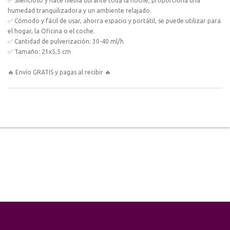
✅ Silencioso y hace niebla durante toda la noche, proporciona una
humedad tranquilizadora y un ambiente relajado.
✅ Cómodo y fácil de usar, ahorra espacio y portátil, se puede utilizar para
el hogar, la Oficina o el coche.
✅ Cantidad de pulverización: 30-40 ml/h
✅ Tamaño: 21x5,5 cm
🔥 Envío GRATIS y pagas al recibir 🔥