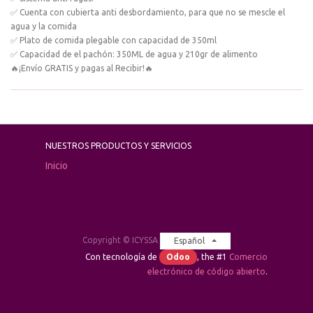
✅ Cuenta con cubierta anti desbordamiento, para que no se mescle el
agua y la comida
✅ Plato de comida plegable con capacidad de 350ml
✅ Capacidad de el pachón: 350ML de agua y 210gr de alimento
🔥¡Envío GRATIS y pagas al Recibir!🔥
NUESTROS PRODUCTOS Y SERVICIOS
Inicio
Copyright ©
ICYSSA
Español
Con tecnología de
Odoo
, the #1
Comercio
electrónico de código abierto
.