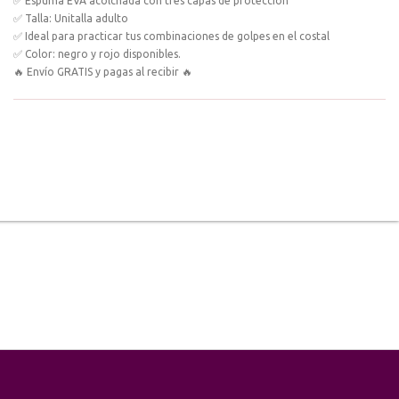
✅ Espuma EVA acolchada con tres capas de protección
✅ Talla: Unitalla adulto
✅ Ideal para practicar tus combinaciones de golpes en el costal
✅ Color: negro y rojo disponibles.
🔥 Envío GRATIS y pagas al recibir 🔥