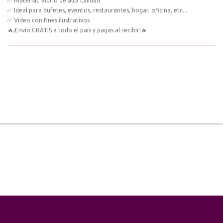
✅ Material: Vidrio de alta calidad
✅ Ideal para bufetes, eventos, restaurantes, hogar, oficina, etc...
✅ Video con fines ilustrativos
🔥¡Envío GRATIS a todo el país y pagas al recibir!🔥