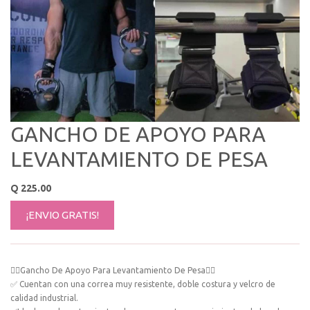
GANCHO DE APOYO PARA
LEVANTAMIENTO DE PESA
Q
225.00
¡ENVIO GRATIS!
🏋️‍♀️Gancho De Apoyo Para Levantamiento De Pesa🏋️‍♀️
✅ Cuentan con una correa muy resistente, doble costura y velcro de
calidad industrial.