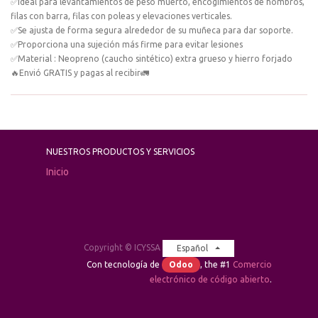
✅Ideal para levantamientos de peso muerto, encogimientos de hombros,
filas con barra, filas con poleas y elevaciones verticales.
✅Se ajusta de forma segura alrededor de su muñeca para dar soporte.
✅Proporciona una sujeción más firme para evitar lesiones
✅Material : Neopreno (caucho sintético) extra grueso y hierro forjado
🔥Envió GRATIS y pagas al recibir🚛
NUESTROS PRODUCTOS Y SERVICIOS
Inicio
Copyright ©
ICYSSA
Español
Con tecnología de
Odoo
, the #1
Comercio
electrónico de código abierto
.