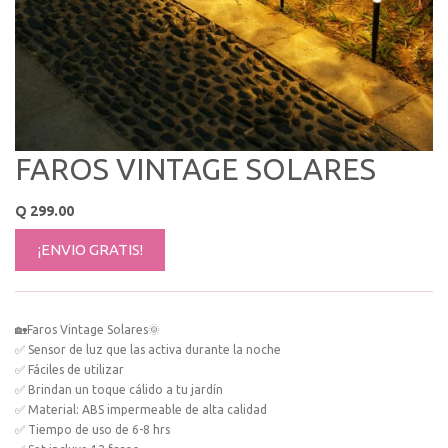
FAROS VINTAGE SOLARES
Q
299.00
¡ENVIO GRATIS!
🏡Faros Vintage Solares🌞
✅ Sensor de luz que las activa durante la noche
✅ Fáciles de utilizar
✅ Brindan un toque cálido a tu jardín
✅ Material: ABS impermeable de alta calidad
✅ Tiempo de uso de 6-8 hrs