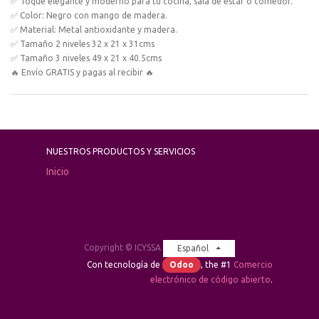
✅ Toque elegante y moderno para tu cocina, sala de estar o comedor.
✅ Color: Negro con mango de madera.
✅ Material: Metal antioxidante y madera.
✅ Tamaño 2 niveles 32 x 21 x 31cms
✅ Tamaño 3 niveles 49 x 21 x 40.5cms
🔥 Envío GRATIS y pagas al recibir 🔥
NUESTROS PRODUCTOS Y SERVICIOS
Inicio
Copyright ©
ICYSSA
Español
Con tecnología de
Odoo
, the #1
Comercio
electrónico de código abierto
.