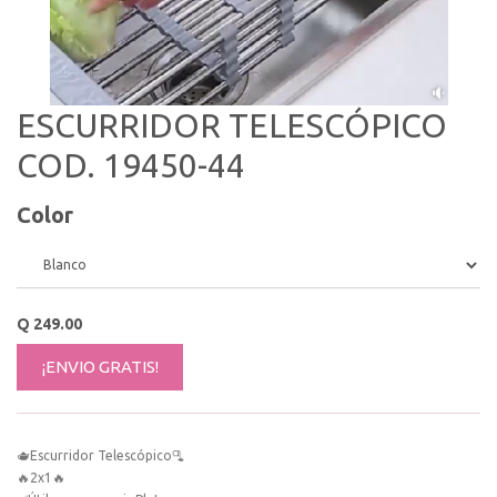
ESCURRIDOR TELESCÓPICO
COD. 19450-44
Color
Q
249.00
¡ENVIO GRATIS!
🫖Escurridor Telescópico🫗
🔥2x1🔥