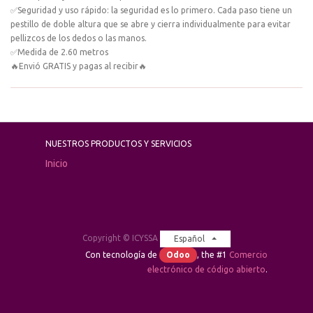
✅Seguridad y uso rápido: la seguridad es lo primero. Cada paso tiene un
pestillo de doble altura que se abre y cierra individualmente para evitar
pellizcos de los dedos o las manos.
✅Medida de 2.60 metros
🔥Envió GRATIS y pagas al recibir🔥
NUESTROS PRODUCTOS Y SERVICIOS
Inicio
Copyright ©
ICYSSA
Español
Con tecnología de
Odoo
, the #1
Comercio
electrónico de código abierto
.