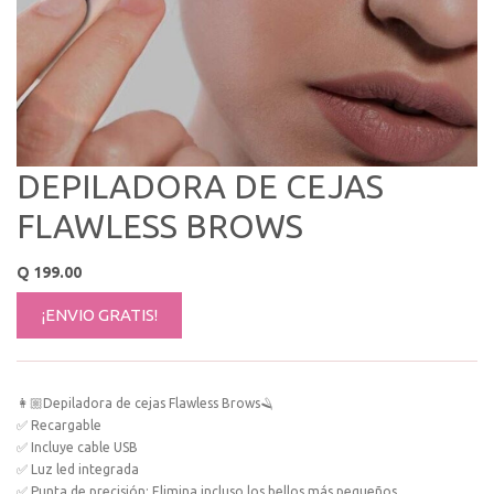
DEPILADORA DE CEJAS
FLAWLESS BROWS
Q
199.00
¡ENVIO GRATIS!
👩🏼Depiladora de cejas Flawless Brows🪒
✅ Recargable
✅ Incluye cable USB
✅ Luz led integrada
✅ Punta de precisión: Elimina incluso los bellos más pequeños.