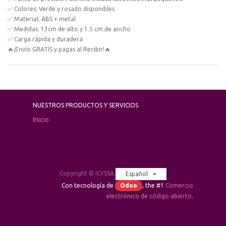
✅ Colores: Verde y rosado disponibles
✅ Material: ABS + metal
✅ Medidas. 13cm de alto y 1.5 cm de ancho
✅ Carga rápida y duradera
🔥¡Envío GRATIS y pagas al Recibir!🔥
NUESTROS PRODUCTOS Y SERVICIOS
Inicio
Copyright ©
ICYSSA
Español
Con tecnología de
Odoo
, the #1
Comercio
electrónico de código abierto
.