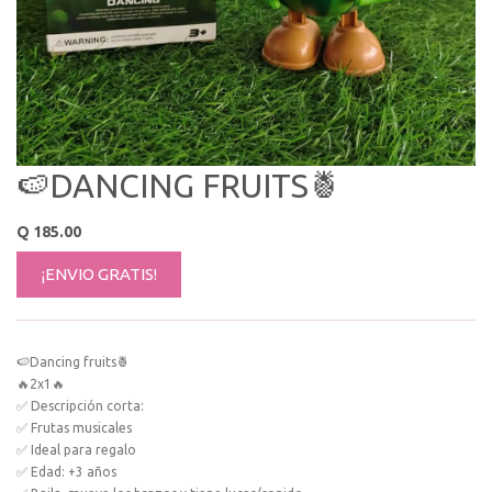
🍉DANCING FRUITS🍍
Q
185.00
¡ENVIO GRATIS!
🍉Dancing fruits🍍
🔥2x1🔥
✅ Descripción corta:
✅ Frutas musicales
✅ Ideal para regalo
✅ Edad: +3 años