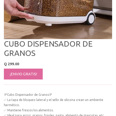
CUBO DISPENSADOR DE
GRANOS
Q
299.00
¡ENVIO GRATIS!
🫘Cubo Dispensador de Granos🫘
✅ La tapa de bloqueo lateral y el sello de silicona crean un ambiente
hermético.
✅ Mantiene frescos los alimentos.
✅ Ideal para arroz, granos, frijoles, pasta, alimento de mascotas, etc...