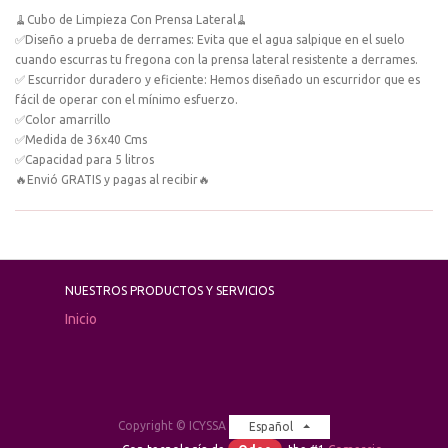
🧹Cubo de Limpieza Con Prensa Lateral🧹
✅Diseño a prueba de derrames: Evita que el agua salpique en el suelo
cuando escurras tu fregona con la prensa lateral resistente a derrames.
✅ Escurridor duradero y eficiente: Hemos diseñado un escurridor que es
fácil de operar con el mínimo esfuerzo.
✅Color amarrillo
✅Medida de 36x40 Cms
✅Capacidad para 5 litros
🔥Envió GRATIS y pagas al recibir🔥
NUESTROS PRODUCTOS Y SERVICIOS
Inicio
Copyright ©
ICYSSA
Español