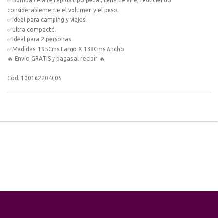
✅Bomba de aire rápida tipo pedal, llena de aire, reduciendo
considerablemente el volumen y el peso.
✅ideal para camping y viajes.
✅ultra compactó.
✅Ideal para 2 personas
✅Medidas: 195Cms Largo X 138Cms Ancho
🔥 Envío GRATIS y pagas al recibir 🔥
Cod. 100162204005