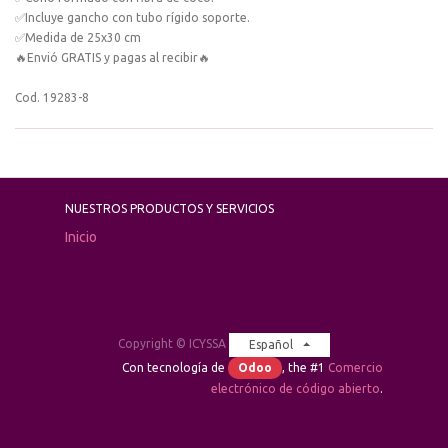
✅Incluye gancho con tubo rígido soporte.
✅Medida de 25x30 cm
🔥Envió GRATIS y pagas al recibir🔥
Cod. 19283-8
NUESTROS PRODUCTOS Y SERVICIOS
Inicio
Copyright ©
ICYSSA
Español
Con tecnología de
Odoo
, the #1
Comercio
electrónico de código abierto
.