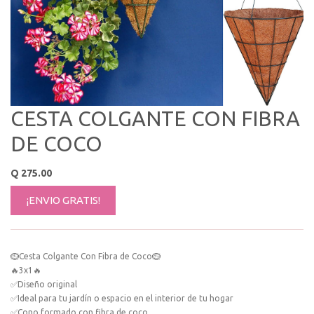
CESTA COLGANTE CON FIBRA
DE COCO
Q
275.00
¡ENVIO GRATIS!
🪹Cesta Colgante Con Fibra de Coco🪹
🔥3x1🔥
✅Diseño original
✅Ideal para tu jardín o espacio en el interior de tu hogar
✅Cono formado con fibra de coco.