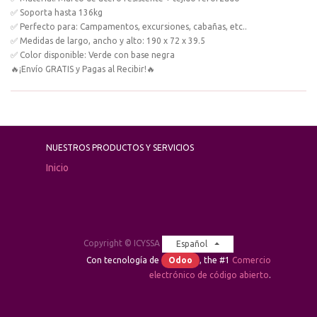
✅ Soporta hasta 136kg
✅ Perfecto para: Campamentos, excursiones, cabañas, etc..
✅ Medidas de largo, ancho y alto: 190 x 72 x 39.5
✅ Color disponible: Verde con base negra
🔥¡Envío GRATIS y Pagas al Recibir!🔥
NUESTROS PRODUCTOS Y SERVICIOS
Inicio
Copyright ©
ICYSSA
Español
Con tecnología de
Odoo
, the #1
Comercio
electrónico de código abierto
.