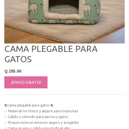
CAMA PLEGABLE PARA
GATOS
Q
285.00
¡ENVIO GRATIS!
🐈Cama plegable para gatos 🐈
✅ Material no tóxico y seguro para mascotas
✅ Cálido y cómodo para perros y gatos
✅ Proporciona un entorno seguro y acogedor
✅ Cama gruesa y cálida para todo el año