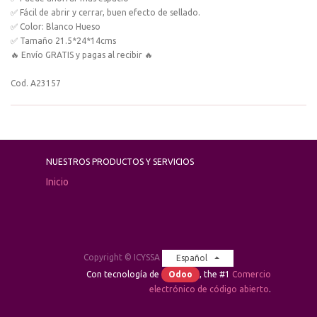
✅ Fácil de abrir y cerrar, buen efecto de sellado.
✅ Color: Blanco Hueso
✅ Tamaño 21.5*24*14cms
🔥 Envío GRATIS y pagas al recibir 🔥
Cod. A23157
NUESTROS PRODUCTOS Y SERVICIOS
Inicio
Copyright ©
ICYSSA
Español
Con tecnología de
Odoo
, the #1
Comercio
electrónico de código abierto
.