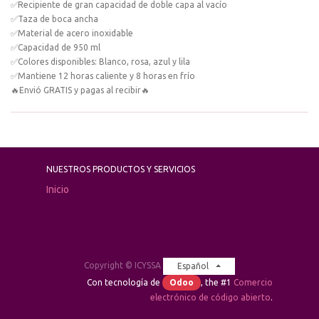
✅Recipiente de gran capacidad de doble capa al vacío
✅Taza de boca ancha
✅Material de acero inoxidable
✅Capacidad de 950 ml
✅Colores disponibles: Blanco, rosa, azul y lila
✅Mantiene 12 horas caliente y 8 horas en frío
🔥Envió GRATIS y pagas al recibir🔥
NUESTROS PRODUCTOS Y SERVICIOS
Inicio
Copyright ©
ICYSSA
Español
Con tecnología de
Odoo
, the #1
Comercio
electrónico de código abierto
.