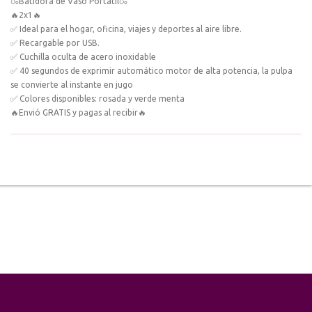
🍶Batidora de Vaso Portátil🍶
🔥2x1🔥
✅ Ideal para el hogar, oficina, viajes y deportes al aire libre.
✅ Recargable por USB.
✅ Cuchilla oculta de acero inoxidable
✅ 40 segundos de exprimir automático motor de alta potencia, la pulpa
se convierte al instante en jugo
✅ Colores disponibles: rosada y verde menta
🔥Envió GRATIS y pagas al recibir🔥