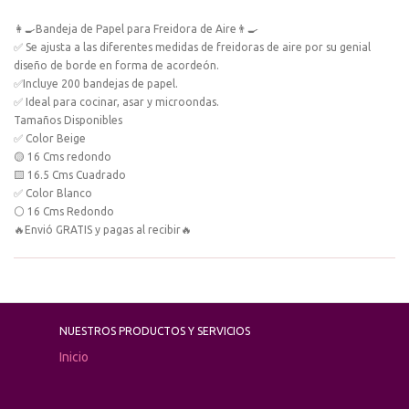
👩‍🍳Bandeja de Papel para Freidora de Aire👨‍🍳
✅ Se ajusta a las diferentes medidas de freidoras de aire por su genial
diseño de borde en forma de acordeón.
✅Incluye 200 bandejas de papel.
✅ Ideal para cocinar, asar y microondas.
Tamaños Disponibles
✅ Color Beige
🟡 16 Cms redondo
🟨 16.5 Cms Cuadrado
✅ Color Blanco
⚪ 16 Cms Redondo
🔥Envió GRATIS y pagas al recibir🔥
NUESTROS PRODUCTOS Y SERVICIOS
Inicio