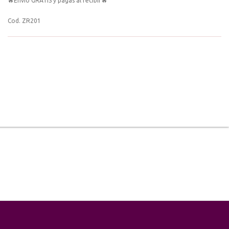
🔥Envió GRATIS y pagas al recibir🔥
Cod. ZR201