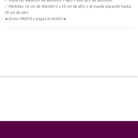
✅ Material: Aleación de aluminio + ABS + sustrato de aluminio.
✅ Medidas: 16 cm de diámetro x 30 cm de alto y se puede expandir hasta
58 cm de alto
🔥¡Envío GRATIS y pagas al recibir!🔥