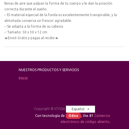
llenas de aire que palpan la forma de tu cuerpo y le dan la posición
correcta durante el sueño.
✅El material especial de la funda es excelentemente transpirable, y la
almohada conserva un frescor agradable.
✅Se adapta a la forma de su cabeza
✅Tamaño: 50 x 30 x 12 cm
🔥Envió Gratis y pagas al recibir🔥
NUESTROS PRODUCTOS Y SERVICIOS
Inicio
Copyright ©
ICYSSA
Español
Con tecnología de
Odoo
, the #1
Comercio
electrónico de código abierto
.