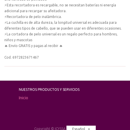
⚡Esta recortadora es recargable, no se necesitan baterías ni energía
adicional para recargar su afeitadora.
⚡Recortadora de pelo inalámbrica.
⚡La cuchilla es de alta dureza, la longitud universal es adecuada para
diferentes tipos de cabello, que se pueden usar en diferentes ocasiones.
⚡La cortadora de pelo universal es un regalo perfecto para hombres,
niños y mascotas
🔥 Envío GRATIS y pagas al recibir 🔥
Cod. 6972823671467
NUESTROS PRODUCTOS Y SERVICIOS
Inicio
Copyright ©
ICYSSA
Español