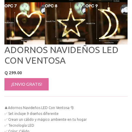
ADORNOS NAVIDEÑOS LED
CON VENTOSA
Q
299.00
¡ENVIO GRATIS!
🎄Adornos Navideños LED Con Ventosa 🎅
✅ Set incluye 9 diseños diferente
✅ Crean un cálido y mágico ambiente en tu hogar
✅ Tecnología LED
✅ Color: Cálido